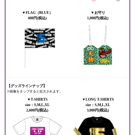
▼FLAG（BLUE）
▼お守り
600円(税込)
1,000円(税込)
【グッズラインナップ】
※画像をタップすると拡大されます。
▼T-SHIRTS
▼LONG T-SHIRTS
size：S,M,L,XL
size：S,M,L,XL
(税込)
(税込)
2,600円
3,000円