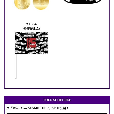
▼FLAG
(税込)
600円
TOUR SCHEDULE
▼「Wave Your SEAMO TOUR」SPOT公開！