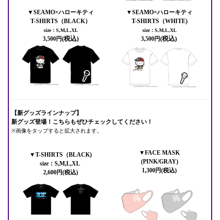
▼SEAMO×ハローキティ
▼SEAMO×ハローキティ
T-SHIRTS（BLACK）
T-SHIRTS（WHITE)
size：S,M,L,XL
size：S,M,L,XL
(税込)
(税込)
3,500円
3,500円
【新グッズラインナップ】
新グッズ登場！こちらもぜひチェックしてください！
※画像をタップすると拡大されます。
▼FACE MASK
▼T-SHIRTS（BLACK)
(PINK/GRAY)
size：S,M,L,XL
1,300円(税込)
2,600円(税込)