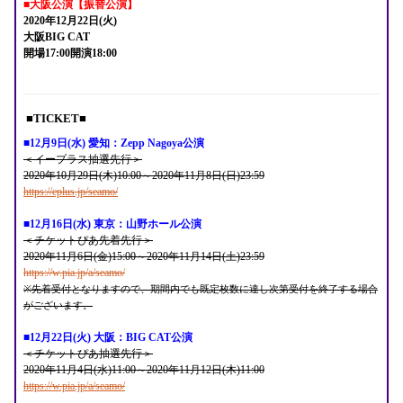
■大阪公演【振替公演
】
2020年12月22日(火)
大阪BIG CAT
開場17:00開演18:00
■TICKET■
■12月9日(水) 愛知：Zepp Nagoya公演
＜イープラス抽選先行＞
2020年10月29日(木)10:00～2020年11月8日(日)23:59
https://eplus.jp/seamo/
■12月16日(水) 東京：山野ホール公演
＜チケットぴあ先着先行＞
2020年11月6日(金)15:00～2020年11月14日(土)23:59
https://w.pia.jp/a/seamo/
※先着受付となりますので、期間内でも既定枚数に達し次第受付を終了する場合
がございます。
■12月22日(火) 大阪：BIG CAT公演
＜チケットぴあ抽選先行＞
2020年11月4日(水)11:00～2020年11月12日(木)11:00
https://w.pia.jp/a/seamo/