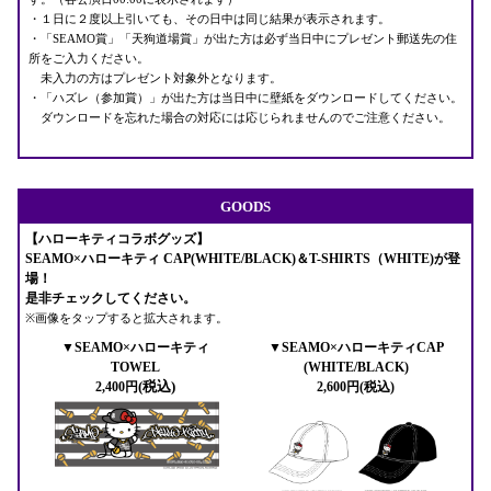
・１日に２度以上引いても、その日中は同じ結果が表示されます。
・「SEAMO賞」「天狗道場賞」が出た方は必ず当日中にプレゼント郵送先の住
所をご入力ください。
未入力の方はプレゼント対象外となります。
・「ハズレ（参加賞）」が出た方は当日中に壁紙をダウンロードしてください。
ダウンロードを忘れた場合の対応には応じられませんのでご注意ください。
GOODS
【ハローキティコラボグッズ】
SEAMO×ハローキティ
CAP(WHITE/BLACK)＆T-SHIRTS（WHITE)
が登
場！
是非チェックしてください。
※画像をタップすると拡大されます。
▼SEAMO×ハローキティ
▼SEAMO×ハローキティCAP
TOWEL
(WHITE/BLACK)
(税込)
2,400円
2,600円(税込)