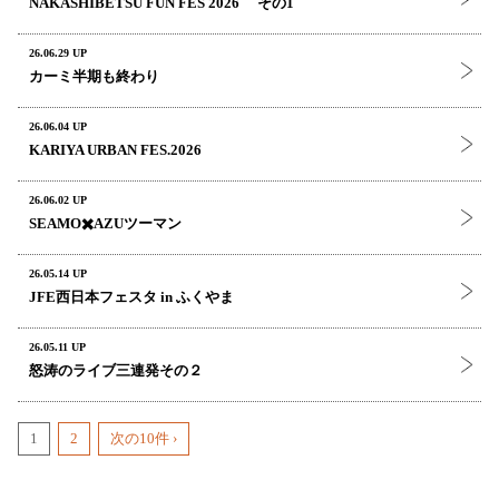
NAKASHIBETSU FUN FES 2026 その1
26.06.29 UP
カーミ半期も終わり
26.06.04 UP
KARIYA URBAN FES.2026
26.06.02 UP
SEAMO✖️AZUツーマン
26.05.14 UP
JFE西日本フェスタ in ふくやま
26.05.11 UP
怒涛のライブ三連発その２
1
2
次の10件 ›