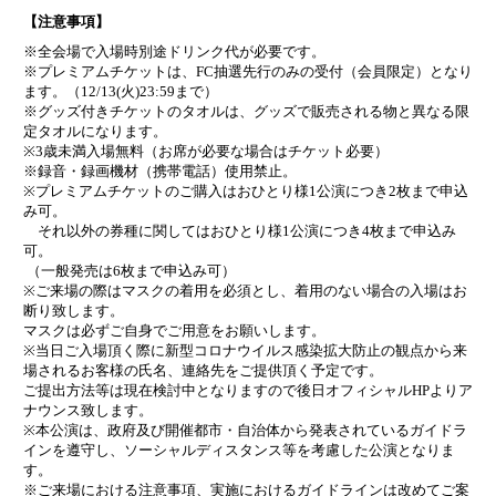
【注意事項】
※全会場で入場時別途ドリンク代が必要です。
※プレミアムチケットは、FC抽選先行のみの受付（会員限定）となり
ます。（12/13(火)23:59まで）
※グッズ付きチケットのタオルは、グッズで販売される物と異なる限
定タオルになります。
※3歳未満入場無料（お席が必要な場合はチケット必要）
※録音・録画機材（携帯電話）使用禁止。
※プレミアムチケットのご購入はおひとり様1公演につき2枚まで申込
み可。
それ以外の券種に関してはおひとり様1公演につき4枚まで申込み
可。
（一般発売は6枚まで申込み可）
※ご来場の際はマスクの着用を必須とし、着用のない場合の入場はお
断り致します。
マスクは必ずご自身でご用意をお願いします。
※当日ご入場頂く際に新型コロナウイルス感染拡大防止の観点から来
場されるお客様の氏名、連絡先をご提供頂く予定です。
ご提出方法等は現在検討中となりますので後日オフィシャルHPよりア
ナウンス致します。
※本公演は、政府及び開催都市・自治体から発表されているガイドラ
インを遵守し、ソーシャルディスタンス等を考慮した公演となりま
す。
※ご来場における注意事項、実施におけるガイドラインは改めてご案