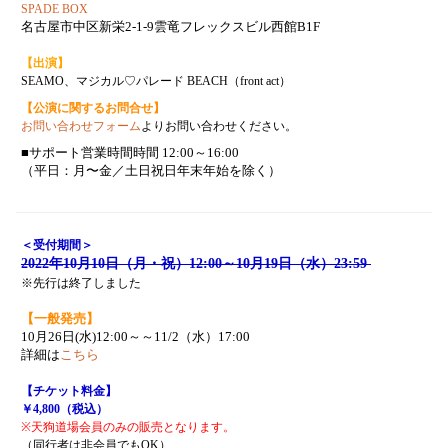
SPADE BOX
名古屋市中区新栄2-1-9雲竜フレックスビル西館B1F
【出演】
SEAMO、マジカル♡パレード BEACH（front act）
【公演に関するお問合せ】
お問い合わせフォーム
よりお問い合わせください。
■サポート営業時間時間 12:00～16:00
（平日：月〜金／土日祝日年末年始を除く）
＜受付期間＞
2022年10月10日（月・祝）12:00～10月19日（水）23:59
※先行は終了しました
【一般発売】
10月26日(水)12:00～～11/2（水）17:00
詳細は
こちら
【チケット料金】
￥4,800（税込）
※天狗道場会員のみの販売となります。
（
同行者は非会員でもOK）