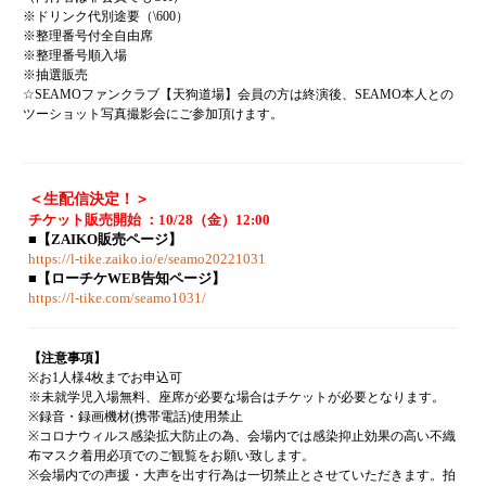
※ドリンク代別途要（\600）
※整理番号付全自由席
※整理番号順入場
※抽選販売
☆SEAMOファンクラブ【天狗道場】会員の方は終演後、SEAMO本人との
ツーショット写真撮影会にご参加頂けます。
＜生配信決定！＞
チケット販売開始 ：10/28（金）12:00
■【ZAIKO販売ページ】
https://l-tike.zaiko.io/e/seamo20221031
■【ローチケWEB告知ページ】
https://l-tike.com/seamo1031/
【注意事項】
※お1人様4枚までお申込可
※未就学児入場無料、座席が必要な場合はチケットが必要となります。
※録音・録画機材(携帯電話)使用禁止
※コロナウィルス感染拡大防止の為、会場内では感染抑止効果の高い不織
布マスク着用必項でのご観覧をお願い致します。
※会場内での声援・大声を出す行為は一切禁止とさせていただきます。拍