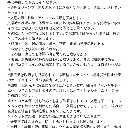
手と手拍子でお楽しみください。
※過度なジャンプ、周りのお客様に迷惑となる行為は一切禁止とさせてい
ただきます。
※入場の際、検温・アルコール消毒を実施します。
入場時の検温の際、体温が37.5度以上のお客様はチケットをお持ちでもラ
イブにはご参加いただけませんので予めご了承ください。
その際、以下の内容に関しまして1つでも該当項目があった場合は、原則
として入場をお断り致します。
・頭痛・空咳・喉の痛み、鼻水、下痢、皮膚の発疹症状がある
・味覚または嗅覚の消失症状がある
・その他、少しでも体調不良と思われる症状がある
・現在、肺炎症状や肺炎が疑われる症状がある。または通院中である
・新型コロナウイルスに感染していることが疑われるような自覚症状があ
る
※販売数は政府より発表されている新型コロナウイルス感染拡大防止対策
のガイドラインに基づき設定いたします。
※開場・開演時刻は変更になる場合がございます。随時オフィシャルホー
ムページでご案内致しますので、詳しくはオフィシャルホームページ を
ご確認ください。
※アルコール類の持ち込み・および飲酒をされてのご入場は禁止です。ス
タッフが酒気帯びと判断した場合、ご入場をお断りします。また、場内で
発見した場合も即刻退場とさせていただきます。
※チケットの譲渡、および転売は禁止とさせていただきます。
※会場内ではこまめな手指、手洗いを行うようお願い致します。
※当日ご入場頂く際に新型コロナウイルス感染拡大防止の観点から、来場