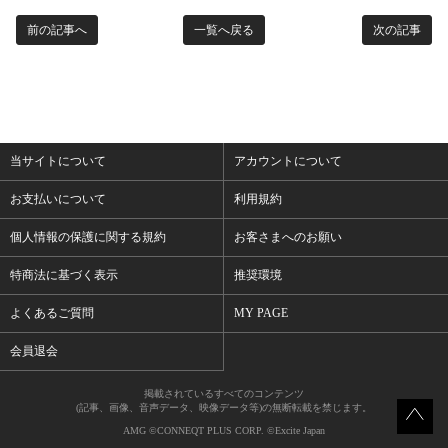
前の記事へ
一覧へ戻る
次の記事
当サイトについて
アカウントについて
お支払いについて
利用規約
個人情報の保護に関する規約
お客さまへのお願い
特商法に基づく表示
推奨環境
よくあるご質問
MY PAGE
会員退会
掲載されているすべてのコンテンツ
(記事、画像、音声データ、映像データ等)の無断転載を禁じます。
AMG ©CONNEQT PLUS CORP. ©Excite Japan