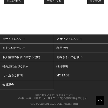
前の記事へ
一覧へ戻る
次の記事
当サイトについて
アカウントについて
お支払いについて
利用規約
個人情報の保護に関する規約
お客さまへのお願い
特商法に基づく表示
推奨環境
よくあるご質問
MY PAGE
会員退会
掲載されているすべてのコンテンツ
(記事、画像、音声データ、映像データ等)の無断転載を禁じます。
AMG ©CONNEQT PLUS CORP. ©Excite Japan