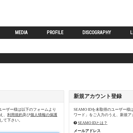
MEDIA
PROFILE
DISCOGRAPHY
L
。
新規アカウント登録
るユーザー様は以下のフォームより
SEAMO IDを未取得のユーザ
え、
利用規約
及び
個人情報の保護
ワード」をご入力のうえ、新規アカ
して下さい。
SEAMO IDとは？
メールアドレス