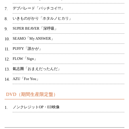
デブパレード「バッチコイ!!!」
7
いきものがかり「ホタルノヒカリ」
8
SUPER BEAVER「深呼吸」
9
SEAMO「My ANSWER」
10
PUFFY「誰かが」
11
FLOW「Sign」
12
氣志團「おまえだったんだ」
13
AZU「For You」
14
DVD（期間生産限定盤）
ノンクレジットOP・ED映像
1