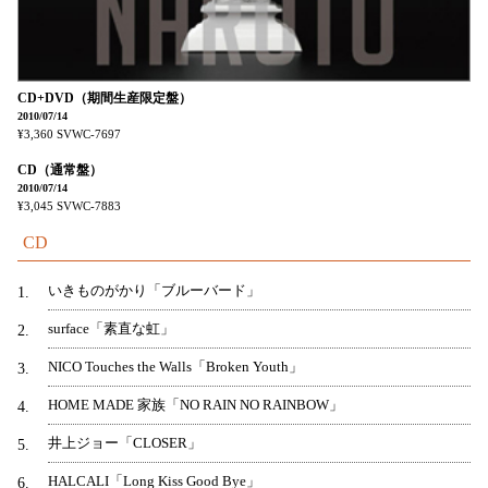
CD+DVD（期間生産限定盤）
2010/07/14
¥3,360
SVWC-7697
CD（通常盤）
2010/07/14
¥3,045
SVWC-7883
CD
いきものがかり「ブルーバード」
1
surface「素直な虹」
2
NICO Touches the Walls「Broken Youth」
3
HOME MADE 家族「NO RAIN NO RAINBOW」
4
井上ジョー「CLOSER」
5
HALCALI「Long Kiss Good Bye」
6