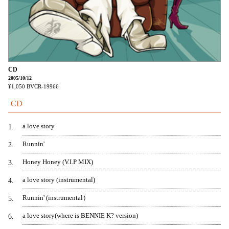
CD
2005/10/12
¥1,050
BVCR-19966
CD
a love story
1
Runnin'
2
Honey Honey (V.I.P MIX)
3
a love story (instrumental)
4
Runnin' (instrumental）
5
a love story(where is BENNIE K? version)
6