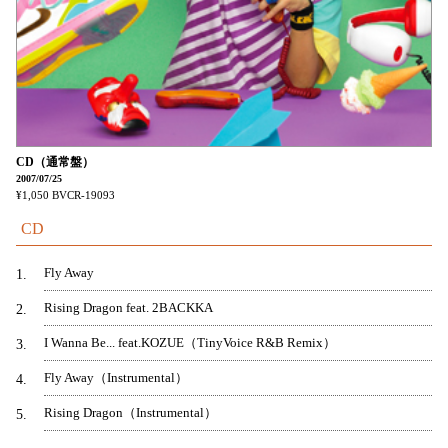
CD（通常盤）
2007/07/25
¥1,050
BVCR-19093
CD
Fly Away
1
Rising Dragon feat. 2BACKKA
2
I Wanna Be... feat.KOZUE（TinyVoice R&B Remix）
3
Fly Away（Instrumental）
4
Rising Dragon（Instrumental）
5