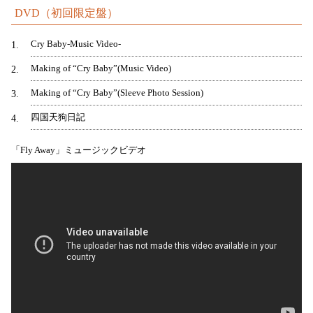
DVD（初回限定盤）
Cry Baby-Music Video-
1
Making of “Cry Baby”(Music Video)
2
Making of “Cry Baby”(Sleeve Photo Session)
3
四国天狗日記
4
「Fly Away」ミュージックビデオ