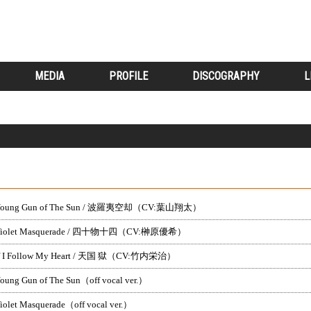
MEDIA
PROFILE
DISCOGRAPHY
L
Young Gun of The Sun / 波羅夷空却（CV:葉山翔太）
Violet Masquerade / 四十物十四（CV:榊原優希）
f I Follow My Heart / 天国 獄（CV:竹内栄治）
oung Gun of The Sun（off vocal ver.）
iolet Masquerade（off vocal ver.）