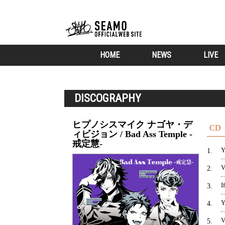
HOME
NEWS
LIVE
DISCOGRAPHY
ヒプノシスマイク ナゴヤ・デ
CD
ィビジョン / Bad Ass Temple -
戒定慧-
1
2
I
3
Y
4
V
5