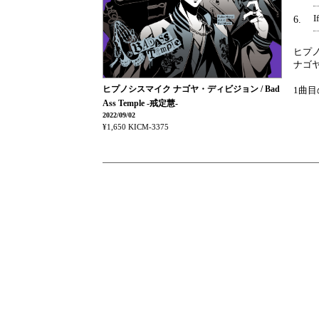
I
6
ヒプノ
ナゴヤ・
ヒプノシスマイク ナゴヤ・ディビジョン / Bad
1曲目
Ass Temple -戒定慧-
2022/09/02
¥1,650
KICM-3375