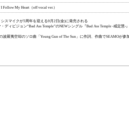
f I Follow My Heart（off vocal ver.）
シスマイクが5周年を迎える9月2日(金)に発売される
ディビジョン“Bad Ass Temple”のNEWシングル『Bad Ass Temple -戒定慧-
の波羅夷空却のソロ曲「Young Gun of The Sun」に作詞、作曲でSEAMO