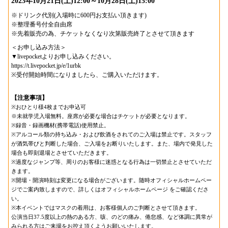
2023年10月21日(土)12:00～10月28日(土)15:00
※ドリンク代別(入場時に600円お支払い頂きます)
※整理番号付全自由席
※先着販売の為、チケットなくなり次第販売終了とさせて頂きます
＜お申し込み方法＞
▼livepocketよりお申し込みください。
https://t.livepocket.jp/e/1urbk
※受付開始時間になりましたら、ご購入いただけます。
【注意事項】
※おひとり様4枚までお申込可
※未就学児入場無料。座席が必要な場合はチケットが必要となります。
※録音・録画機材(携帯電話)使用禁止。
※アルコール類の持ち込み・および飲酒をされてのご入場は禁止です。スタッフ
が酒気帯びと判断した場合、ご入場をお断りいたします。また、場内で発見した
場合も即刻退場とさせていただきます。
※過度なジャンプ等、周りのお客様に迷惑となる行為は一切禁止とさせていただ
きます。
※開場・開演時刻は変更になる場合がございます。随時オフィシャルホームペー
ジでご案内致しますので、詳しくはオフィシャルホームページ をご確認くださ
い。
※本イベントではマスクの着用は、お客様個人のご判断とさせて頂きます。
公演当日37.5度以上の熱のある方、咳、のどの痛み、倦怠感、など体調に異常が
みられる方はご来場をお控え頂くようお願いいたします。