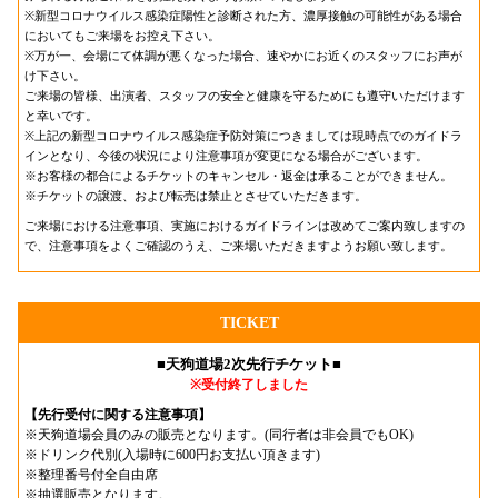
※新型コロナウイルス感染症陽性と診断された方、濃厚接触の可能性がある場合
においてもご来場をお控え下さい。
※万が一、会場にて体調が悪くなった場合、速やかにお近くのスタッフにお声が
け下さい。
ご来場の皆様、出演者、スタッフの安全と健康を守るためにも遵守いただけます
と幸いです。
※上記の新型コロナウイルス感染症予防対策につきましては現時点でのガイドラ
インとなり、今後の状況により注意事項が変更になる場合がございます。
※お客様の都合によるチケットのキャンセル・返金は承ることができません。
※チケットの譲渡、および転売は禁止とさせていただきます。
ご来場における注意事項、実施におけるガイドラインは改めてご案内致しますの
で、注意事項をよくご確認のうえ、ご来場いただきますようお願い致します。
TICKET
■天狗道場2次先行チケット■
※受付終了しました
【先行受付に関する注意事項】
※天狗道場会員のみの販売となります。(同行者は非会員でもOK)
※ドリンク代別(入場時に600円お支払い頂きます)
※整理番号付全自由席
※抽選販売となります。