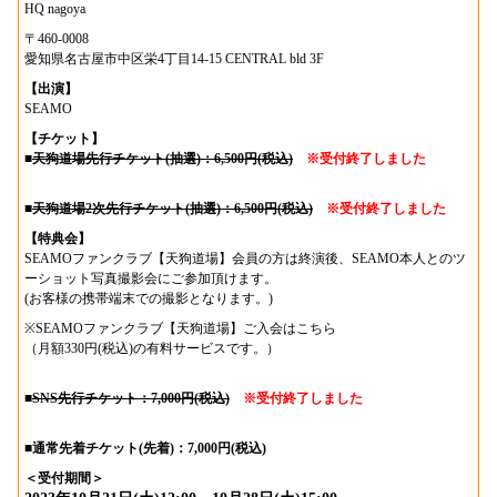
HQ nagoya
〒460-0008
愛知県名古屋市中区栄4丁目14-15 CENTRAL bld 3F
【出演】
SEAMO
【チケット】
■
天狗道場先行チケット(抽選)：6,500円(税込)
※受付終了しました
■
天狗道場2次先行チケット(抽選)：6,500円(税込)
※受付終了しました
【特典会】
SEAMOファンクラブ【天狗道場】会員の方は終演後、SEAMO本人とのツ
ーショット写真撮影会にご参加頂けます。
(お客様の携帯端末での撮影となります。)
※SEAMOファンクラブ【天狗道場】ご入会は
こちら
（月額330円(税込)の有料サービスです。）
■
SNS先行チケット：7,000円(税込)
※受付終了しました
■通常先着チケット(先着)：7,000円(税込)
＜受付期間＞