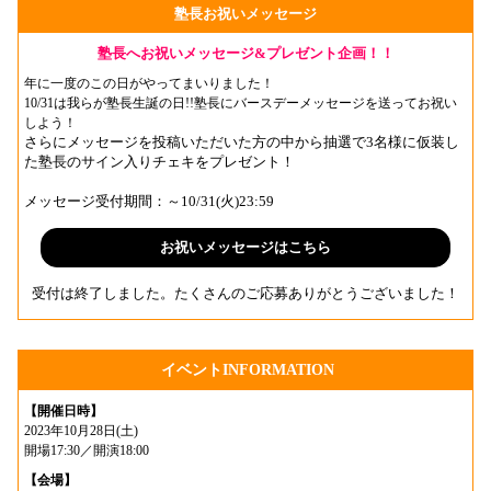
塾長お祝いメッセージ
塾長へお祝いメッセージ&プレゼント企画！！
年に一度のこの日がやってまいりました！
10/31は我らが塾長生誕の日!!塾長にバースデーメッセージを送ってお祝い
しよう！
さらにメッセージを投稿いただいた方の中から抽選で3名様に仮装し
た塾長のサイン入りチェキをプレゼント！
メッセージ受付期間：～10/31(火)23:59
お祝いメッセージはこちら
受付は終了しました。たくさんのご応募ありがとうございました！
イベントINFORMATION
【開催日時】
2023年10月28日(土)
開場17:30／開演18:00
【会場】