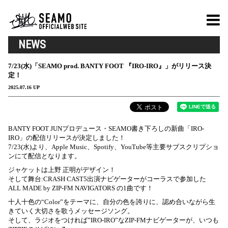
NEWS
7/23(水)「SEAMO prod. BANTY FOOT 『IRO-IRO』」がリリース決
定！
2025.07.16 UP
BANTY FOOT JUNプロデュース・SEAMO書き下ろしの新曲「IRO-
IRO」の配信リリースが決定しました！
7/23(水)より、Apple Music、Spotify、YouTube等主要サブスクリプショ
ンにて配信となります。
ジャケットは上野 正明がデザイン！
そして舞台:CRASH CAST5出演ナビゲーターがコーラスで参加した
ALL MADE by ZIP-FM NAVIGATORS の1曲です！
十人十色の“Color”をテーマに、自分の色を誇りに、認め合いながら生
きていく大切さを歌うメッセージソング。
そして、ラジオをつければ”IRO-IRO”なZIP-FMナビゲーターが、いつも