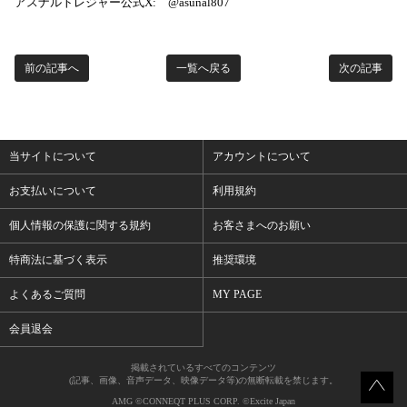
アスナルトレジャー公式X: @asunal807
前の記事へ
一覧へ戻る
次の記事
当サイトについて
アカウントについて
お支払いについて
利用規約
個人情報の保護に関する規約
お客さまへのお願い
特商法に基づく表示
推奨環境
よくあるご質問
MY PAGE
会員退会
掲載されているすべてのコンテンツ
(記事、画像、音声データ、映像データ等)の無断転載を禁じます。
AMG ©CONNEQT PLUS CORP. ©Excite Japan