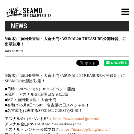
NEWS
5/8(木)「須田亜香里・大倉士門×ASUNAL20 TREASURE公開録音」に
出演決定！
2025.04.25 UP
5/8(木)「須田亜香里・大倉士門×ASUNAL20 TREASURE公開録音」に
SEAMOの出演が決定！
■日時：2025/5/8(木) 18:30-イベント開始
■場所：アスナル金山/明日なる!広場
■MC：須田亜香里・大倉士門
■令和7年5月8日“758” 名古屋の日スペシャル！
■名古屋を代表するSPECIAL GUESTが出演！
アスナル金山イベントHP：
https://www.asunal.jp/event/
アスナル金山INSTAGRAM：asunalkanayama
アスナルトレジャー公式ブログ:
https://fma.co.jp/f/prg/asunal/