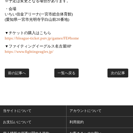
※予定は変更となる場合があります。
・会場
いちい信金アリーナ(一宮市総合体育館)
(愛知県一宮市光明寺字白山前20番地)
▼チケットの購入はこちら
https://bleague-ticket.psrv.jp/games/FE#home
▼ファイティングイーグルス名古屋HP
https://www.fightingeagles.jp/
前の記事へ
一覧へ戻る
次の記事
当サイトについて
アカウントについて
お支払いについて
利用規約