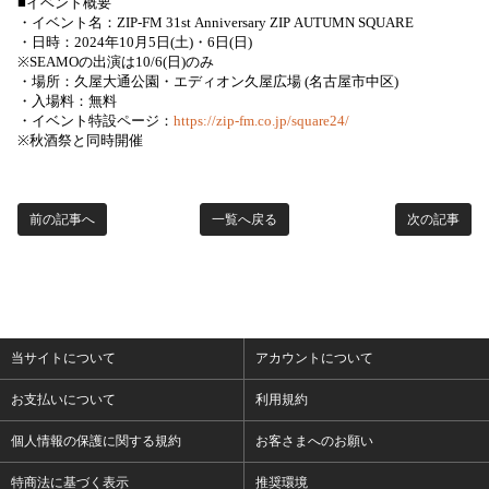
■イベント概要
・イベント名：ZIP-FM 31st Anniversary ZIP AUTUMN SQUARE
・日時：2024年10月5日(土)・6日(日)
※SEAMOの出演は10/6(日)のみ
・場所：久屋大通公園・エディオン久屋広場 (名古屋市中区)
・入場料：無料
・イベント特設ページ：
https://zip-fm.co.
jp/square24/
※秋酒祭と同時開催
前の記事へ
一覧へ戻る
次の記事
当サイトについて
アカウントについて
お支払いについて
利用規約
個人情報の保護に関する規約
お客さまへのお願い
特商法に基づく表示
推奨環境