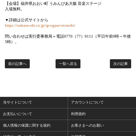
【会場】福井県おおい町 うみんぴあ大飯​ 音楽ステージ
入場無料。
▼詳細は公式サイトから
https://wakasa-ohi.co.jp/sp-ogase/otonohi/
問い合わせは実行委事務局＝電話0770（77）9111（平日午前9時～午後
5時）。
前の記事へ
一覧へ戻る
次の記事
当サイトについて
アカウントについて
お支払いについて
利用規約
個人情報の保護に関する規約
お客さまへのお願い