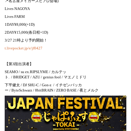
📍名古屋メイカーズピア(2会場)
Lives NAGOYA
Lives FARM
1DAY¥8,000(+1D)
2DAY¥15,000(各日程+1D)
3/27 21時より予約開始！
t.livepocket.jp/e/jf0427
【第3段出演者】
SEAMO / su ex.RIPSLYME / カルテッ
ト. / BRIDGET / AZU / genius fool / マエノミドリ
下平健太 / DJ SHU-C / Gon-z / イチゼンバッカ
ー / ByteSchwarz / 8bitBRAIN / ZERO BASE / 夜とメルク