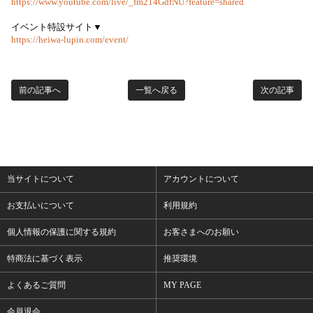
https://www.youtube.com/live/_fm214GdfNU?feature=shared
イベント特設サイト▼
https://heiwa-lupin.com/event/
前の記事へ
一覧へ戻る
次の記事
当サイトについて
アカウントについて
お支払いについて
利用規約
個人情報の保護に関する規約
お客さまへのお願い
特商法に基づく表示
推奨環境
よくあるご質問
MY PAGE
会員退会