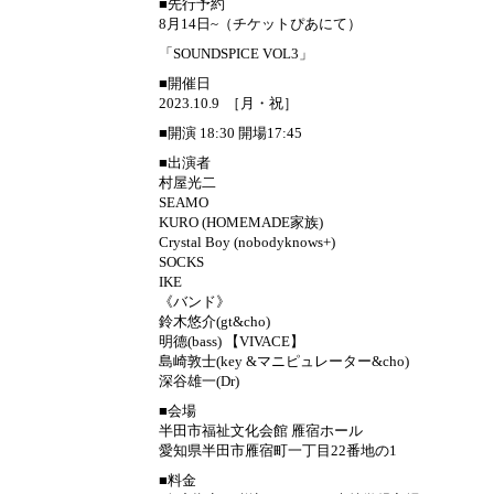
■先行予約
8月14日~（チケットぴあにて）
「SOUNDSPICE VOL3」
■開催日
2023.10.9 ［月・祝］
■開演 18:30 開場17:45
■出演者
村屋光二
SEAMO
KURO (HOMEMADE家族)
Crystal Boy (nobodyknows+)
SOCKS
IKE
《バンド》
鈴木悠介(gt&cho)
明德(bass) 【VIVACE】
島崎敦士(key &マニピュレーター&cho)
深谷雄一(Dr)
■会場
半田市福祉文化会館 雁宿ホール
愛知県半田市雁宿町一丁目22番地の1
■料金