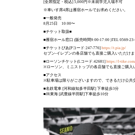
[全席指定・税込] 5,000円※未就学児入場不可
※車いす席4席は雁宿ホールでお求めください。
■一般発売
8月25日 10:00〜
■チケット取扱■
■雁宿ホール窓口 (販売時間9:00-17:00 )TEL 0569-23-
■チケットぴあ[Pコード:247-776]
https://t.pia.jp/
セブン-イレブンの各店舗でも直接ご購入いただけま
■ローソンチケット(Lコード:42681]
https://l-tike.com
※ローソン、ミニストップの各店舗でも直接ご購入
■アクセス
※駐車場は限りがございますので、できるだけ公共
■名鉄電車 [河和線知多半田駅] 下車徒歩3分
■JR東海 [武豊線半田駅]下車徒歩10分