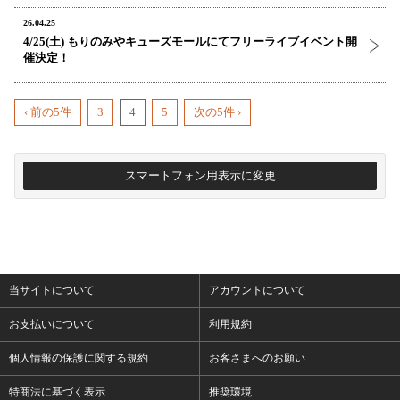
26.04.25
4/25(土) もりのみやキューズモールにてフリーライブイベント開
催決定！
‹ 前の5件
3
4
5
次の5件 ›
スマートフォン用表示に変更
当サイトについて
アカウントについて
お支払いについて
利用規約
個人情報の保護に関する規約
お客さまへのお願い
特商法に基づく表示
推奨環境